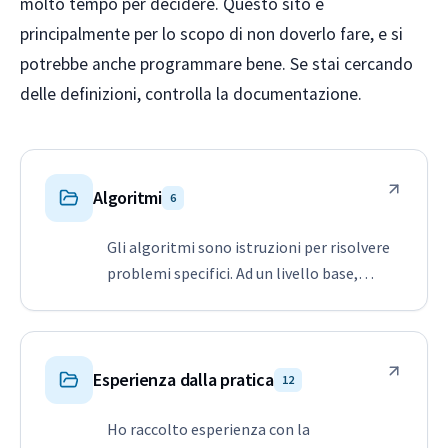
molto tempo per decidere. Questo sito è
principalmente per lo scopo di non doverlo fare, e si
potrebbe anche programmare bene. Se stai cercando
delle definizioni, controlla la documentazione.
Algoritmi
6
Gli algoritmi sono istruzioni per risolvere
problemi specifici. Ad un livello base,
possiamo pensare ad un algoritmo come
ad un libro di cucina, perché descrive i passi
di come produrre un piatto finito dagli
ingredienti di input in modo abbastanza
Esperienza dalla pratica
12
p…
Ho raccolto esperienza con la