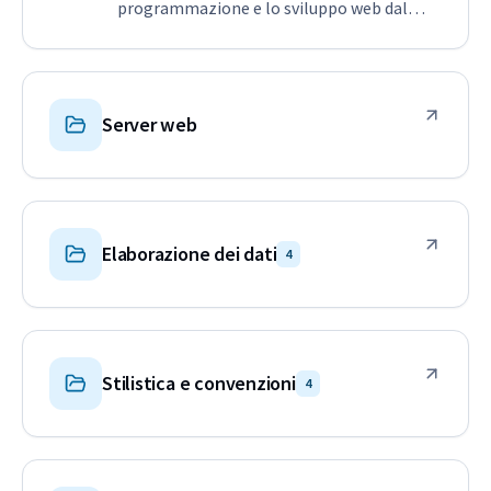
programmazione e lo sviluppo web dal
2009. Questa sezione contiene articoli e
descrizioni di varie situazioni che
sperimento nella pratica. Credo che
possiate trovarli utili.
Server web
Elaborazione dei dati
4
Stilistica e convenzioni
4