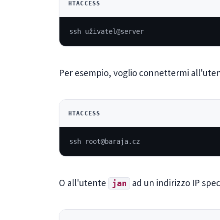
HTACCESS
ssh uživatel@server
Per esempio, voglio connettermi all'ute
HTACCESS
ssh root@baraja.cz
O all'utente
ad un indirizzo IP spec
jan