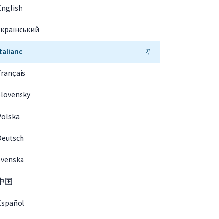
English
український
Italiano
Français
Slovensky
Polska
Deutsch
Svenska
中国
Español