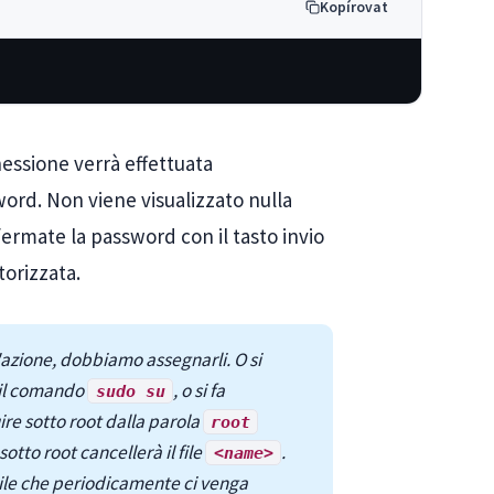
Kopírovat
nessione verrà effettuata
word. Non viene visualizzato nulla
ermate la password con il tasto invio
orizzata.
'azione, dobbiamo assegnarli. O si
il comando
, o si fa
sudo su
re sotto root dalla parola
root
sotto root cancellerà il file
.
<name>
bile che periodicamente ci venga