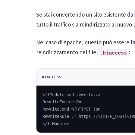
Se stai convertendo un sito esistente da
tutto il traffico sia reindirizzato al nuovo
Nel caso di Apache, questo può essere f
reindirizzamento nel file
:
.htaccess
HTACCESS
<IfModule mod_rewrite.c>
RewriteEngine On
RewriteCond %{HTTPS} !on
RewriteRule .? https://%{HTTP_HOST}%{R
</IfModule>