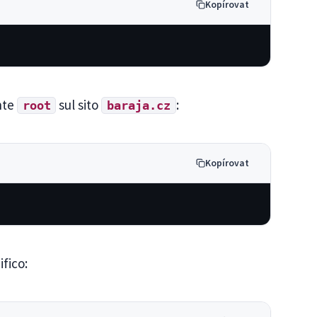
Kopírovat
nte
sul sito
:
root
baraja.cz
Kopírovat
ifico: