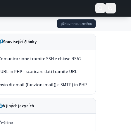
Navrhnout změnu
Související články
Comunicazione tramite SSH e chiave RSA2
cURL in PHP - scaricare dati tramite URL
Invio di email (funzioni mail() e SMTP) in PHP
V jiných jazycích
Čeština