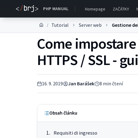
PHP MANUAL
Homepage
ZAČÁTKY
Tutorial
Server web
Gestione de
/
Come impostare u
HTTPS / SSL - gu
16. 9. 2019
Jan Barášek
8
min čtení
Obsah článku
Requisiti di ingresso