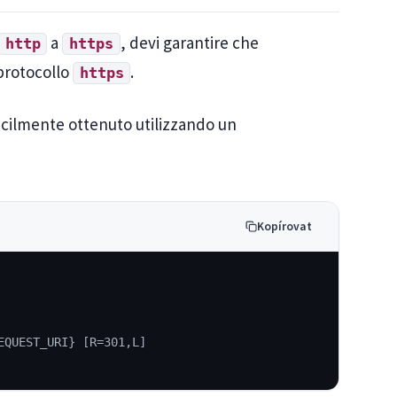
a
, devi garantire che
http
https
 protocollo
.
https
acilmente ottenuto utilizzando un
Kopírovat
EQUEST_URI} [R=301,L]