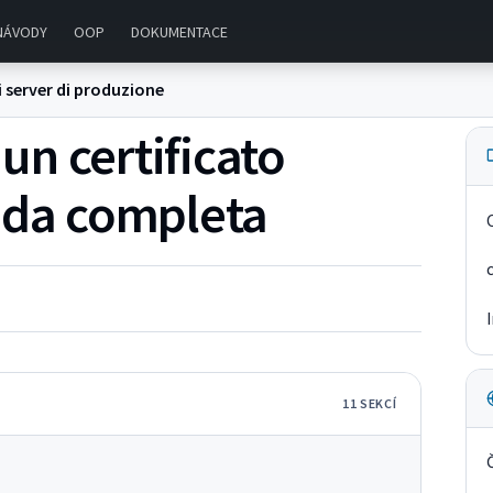
NÁVODY
OOP
DOKUMENTACE
i server di produzione
n certificato
ida completa
11
SEKC
Í