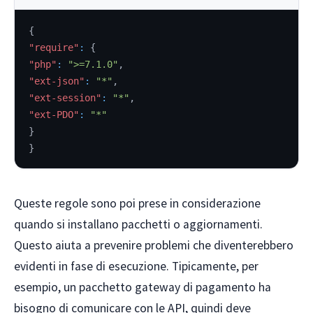
{
"require"
:
{
"php"
:
">=7.1.0"
,
"ext-json"
:
"*"
,
"ext-session"
:
"*"
,
"ext-PDO"
:
"*"
}
}
Queste regole sono poi prese in considerazione
quando si installano pacchetti o aggiornamenti.
Questo aiuta a prevenire problemi che diventerebbero
evidenti in fase di esecuzione. Tipicamente, per
esempio, un pacchetto gateway di pagamento ha
bisogno di comunicare con le API, quindi deve