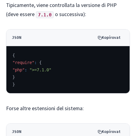
Tipicamente, viene controllata la versione di PHP
(deve essere
o successiva):
7.1.0
Kopírovat
JSON
{
"require"
:
{
"php"
:
">=7.1.0"
}
}
Forse altre estensioni del sistema:
Kopírovat
JSON