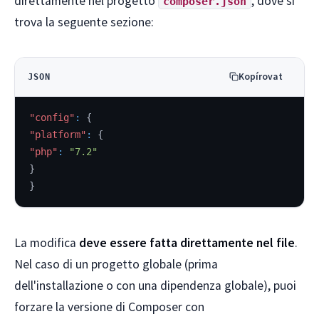
direttamente nel progetto
, dove si
composer.json
trova la seguente sezione:
Kopírovat
JSON
"config"
:
{
"platform"
:
{
"php"
:
"7.2"
}
}
La modifica
deve essere fatta direttamente nel file
.
Nel caso di un progetto globale (prima
dell'installazione o con una dipendenza globale), puoi
forzare la versione di Composer con