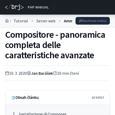
DOKUMENTACE
PHP MANUAL
Tutorial
Server web
Amministrazione del server
/
Navrhnout změnu
Compositore - panoramica
completa delle
caratteristiche avanzate
10. 3. 2020
Jan Barášek
10
min čtení
Obsah článku
10
SEKC
Í
Installazione di Composer