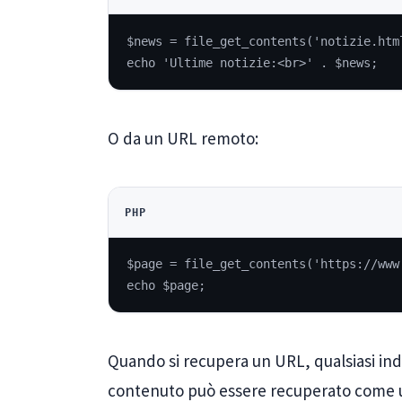
$news = file_get_contents('notizie.htm
echo 'Ultime notizie:<br>' . $news;
O da un URL remoto:
PHP
$page = file_get_contents('https://www
echo $page;
Quando si recupera un URL, qualsiasi indi
contenuto può essere recuperato come una