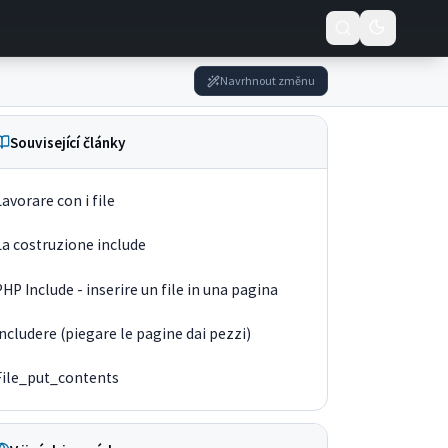
Navrhnout změnu
Související články
Lavorare con i file
La costruzione include
PHP Include - inserire un file in una pagina
Includere (piegare le pagine dai pezzi)
File_put_contents