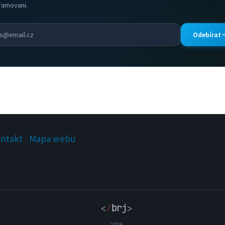
ramovani.
Odebírat
ntakt
|
Mapa webu
2026