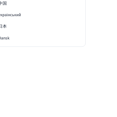
中国
український
日本
Dansk