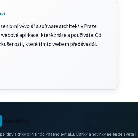
ovi
seniorní vývojář a software architekt v Praze.
 webové aplikace, které znáte a používáte. Od
zkušenosti, které tímto webem předává dál.
Newsletter
psi tipy a triky o PHP do Vaseho e-mailu. Clanky a novinky nejen ze sveta 