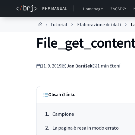
PHP MANUAL
Homepage
ZAČÁTKY
Tutorial
Elaborazione dei dati
La
/
File_get_conten
11. 9. 2019
Jan Barášek
1
min čtení
Obsah článku
Campione
La pagina è resa in modo errato