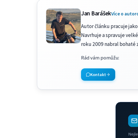
Jan Barášek
Více o autor
Autor článku pracuje jako 
Navrhuje a spravuje velké
roku 2009 nabral bohaté 
Rád vám pomůžu
:
Kontakt
Nejle