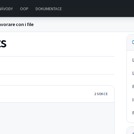
NÁVODY
OOP
DOKUMENTACE
vorare con i file
ts
2
SEKC
E