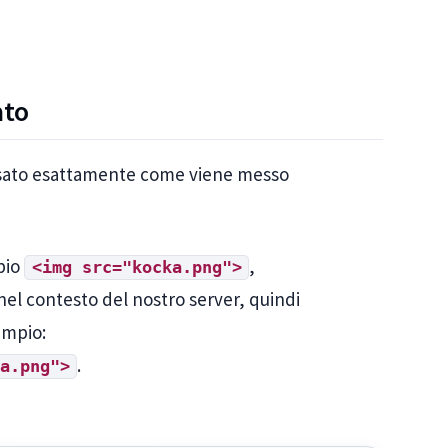
ato
ssato esattamente come viene messo
pio
,
<img src="kocka.png">
nel contesto del nostro server, quindi
empio:
.
a.png">