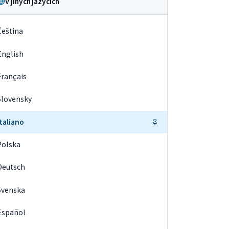
V jiných jazycích
Čeština
English
Français
Slovensky
Italiano
Polska
Deutsch
Svenska
Español