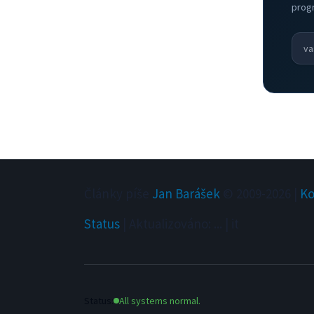
prog
Články píše
Jan Barášek
© 2009-
2026
|
Ko
Status
|
Aktualizováno
:
...
|
it
Status:
All systems normal.