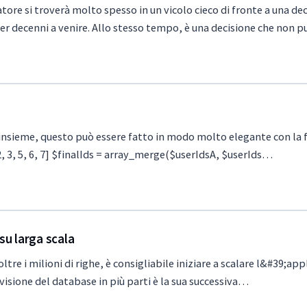
re si troverà molto spesso in un vicolo cieco di fronte a una dec
er decenni a venire. Allo stesso tempo, è una decisione che non 
insieme, questo può essere fatto in modo molto elegante con la 
1, 2, 3, 5, 6, 7] $finalIds = array_merge($userIdsA, $userIds…
su larga scala
re i milioni di righe, è consigliabile iniziare a scalare l&#39;appl
ivisione del database in più parti è la sua successiva…