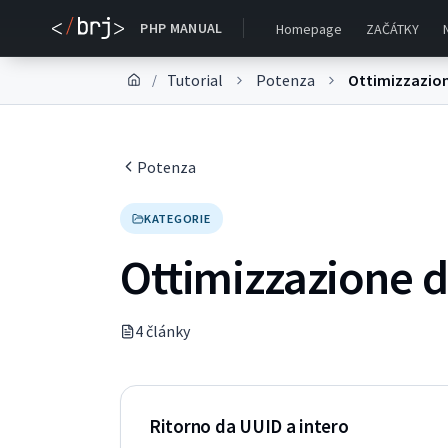
PHP MANUAL
Homepage
ZAČÁTKY
Tutorial
Potenza
Ottimizzazion
/
Potenza
KATEGORIE
Ottimizzazione d
4
článk
y
Ritorno da UUID a intero