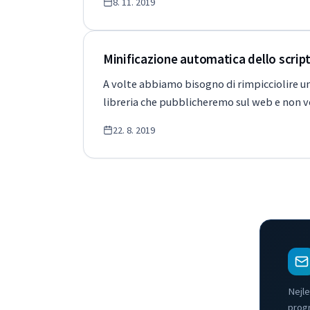
8. 11. 2019
Minificazione automatica dello scrip
A volte abbiamo bisogno di rimpicciolire u
libreria che pubblicheremo sul web e non vo
22. 8. 2019
Nejle
prog