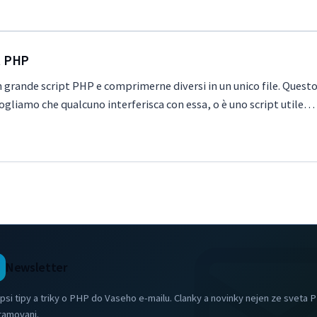
t PHP
n grande script PHP e comprimerne diversi in un unico file. Quest
gliamo che qualcuno interferisca con essa, o è uno script utile…
Newsletter
psi tipy a triky o PHP do Vaseho e-mailu. Clanky a novinky nejen ze sveta 
ramovani.