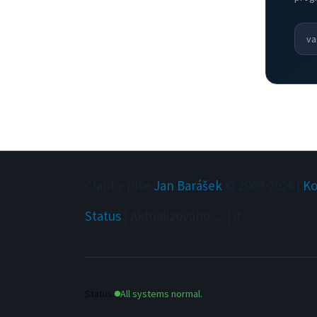
Články píše
Jan Barášek
© 2009-
2026
|
Ko
Status
|
Aktualizováno
:
...
|
it
Status:
All systems normal.