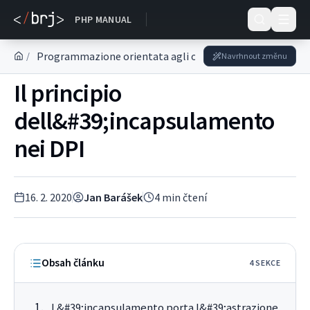
DOKUMENTACE
PHP MANUAL
Programmazione orientata agli oggetti in PHP
Serie
/
Navrhnout změnu
Il principio
dell&#39;incapsulamento
nei DPI
16. 2. 2020
Jan Barášek
4
min čtení
Obsah článku
4
SEKC
E
L&#39;incapsulamento porta l&#39;astrazione