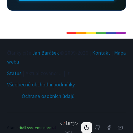
Články píše
Jan Barášek
© 2009-
2026
|
Kontakt
|
Mapa
webu
Status
|
Aktualizováno
:
...
|
it
Všeobecné obchodní podmínky
Ochrana osobních údajů
Status:
All systems normal.
2026