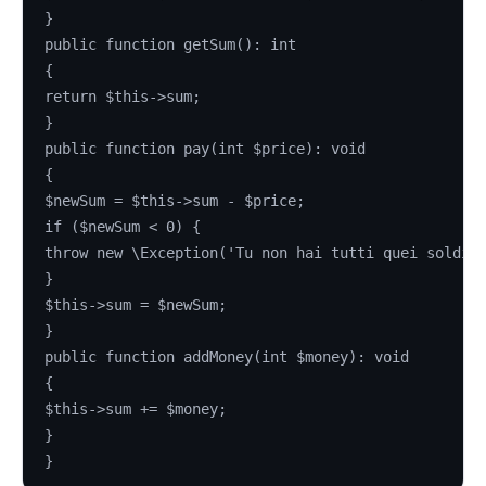
}
public function getSum(): int
{
return $this->sum;
}
public function pay(int $price): void
{
$newSum = $this->sum - $price;
if ($newSum < 0) {
throw new \Exception('Tu non hai tutti quei soldi!
}
$this->sum = $newSum;
}
public function addMoney(int $money): void
{
$this->sum += $money;
}
}