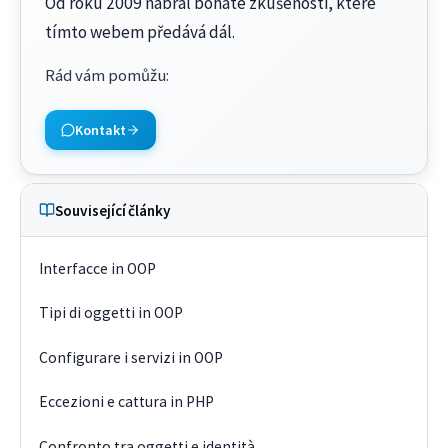
Od roku 2009 nabral bohaté zkušenosti, které
tímto webem předává dál.
Rád vám pomůžu
:
Kontakt
Související články
Interfacce in OOP
Tipi di oggetti in OOP
Configurare i servizi in OOP
Eccezioni e cattura in PHP
Confronto tra oggetti e identità