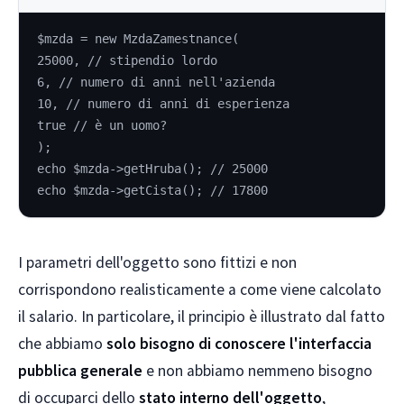
$mzda = new MzdaZamestnance(
25000, // stipendio lordo
6, // numero di anni nell'azienda
10, // numero di anni di esperienza
true // è un uomo?
);
echo $mzda->getHruba(); // 25000
echo $mzda->getCista(); // 17800
I parametri dell'oggetto sono fittizi e non
corrispondono realisticamente a come viene calcolato
il salario. In particolare, il principio è illustrato dal fatto
che abbiamo
solo bisogno di conoscere l'interfaccia
pubblica generale
e non abbiamo nemmeno bisogno
di occuparci dello
stato interno dell'oggetto
,