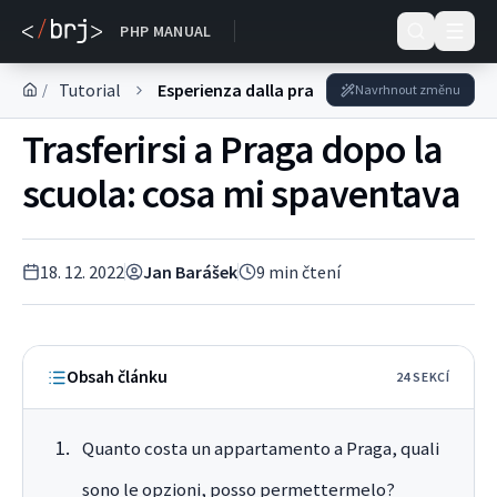
DOKUMENTACE
PHP MANUAL
Tutorial
Esperienza dalla pratica
/
Navrhnout změnu
Trasferirsi a Praga dopo la
scuola: cosa mi spaventava
18. 12. 2022
Jan Barášek
9
min čtení
Obsah článku
24
SEKC
Í
Quanto costa un appartamento a Praga, quali
sono le opzioni, posso permettermelo?