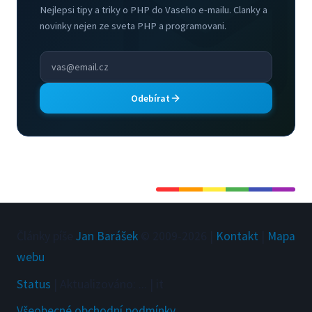
Nejlepsi tipy a triky o PHP do Vaseho e-mailu. Clanky a
novinky nejen ze sveta PHP a programovani.
Odebírat
Články píše
Jan Barášek
© 2009-
2026
|
Kontakt
|
Mapa
webu
Status
|
Aktualizováno
:
...
|
it
Všeobecné obchodní podmínky