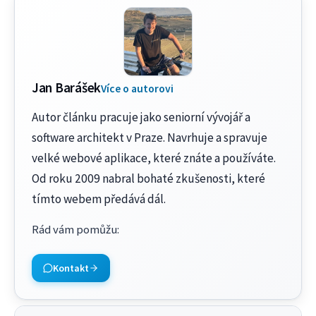
Jan Barášek
Více o autorovi
Autor článku pracuje jako seniorní vývojář a
software architekt v Praze. Navrhuje a spravuje
velké webové aplikace, které znáte a používáte.
Od roku 2009 nabral bohaté zkušenosti, které
tímto webem předává dál.
Rád vám pomůžu
:
Kontakt